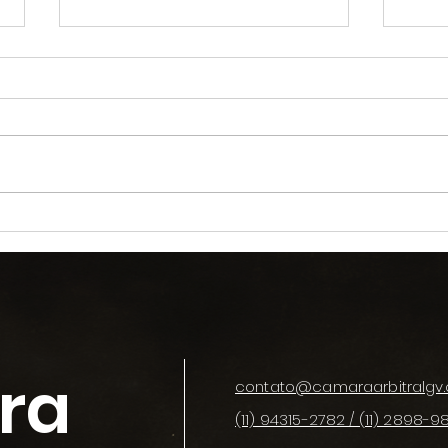
VANTAGENS DA CÂMARA
ESPE
ARBITRAL GV
ÁRB
ARB
ra
contato@camaraarbitralgv.
(11) 94315-2782 / (11) 2898-9