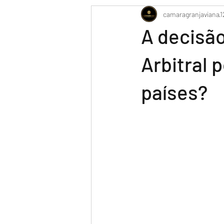
camaragranjaviana
1
A decisã
Arbitral 
países?