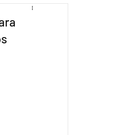
ara
os