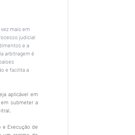
a vez mais em 
ocesso judicial 
edimentos e a 
a arbitragem é 
países 
 e facilita a 
ja aplicável em 
 em submeter a 
tral.
 e Execução de 
e um regime de 