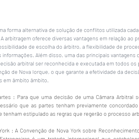
uma forma alternativa de solução de conflitos utilizada cad
 A arbitragem oferece diversas vantagens em relação ao pr
ossibilidade de escolha do árbitro, a flexibilidade de proc
s informações. Além disso, uma das principais vantagens d
decisão arbitral ser reconhecida e executada em todos os 
ção de Nova Iorque, o que garante a efetividade da decisão
os em âmbito âmbito.
artes : Para que uma decisão de uma Câmara Arbitral se
cessário que as partes tenham previamente concordado
e tenham estipulado as regras que regerão o processo arbi
ork : A Convenção de Nova York sobre Reconhecimento
 Estrangeiras é um tratado internacional que estabelec