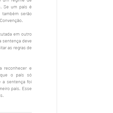
. Se um país é 
s também serão 
 Convenção.
cutada em outro 
 a sentença deve 
tar as regras de 
a reconhecer e 
 que o país só 
 a sentença foi 
eiro país. Esse 
s.