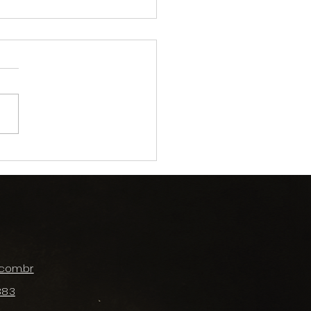
CIALIZAÇÃO DE
ITROS DA CÂMARA
ITRAL
com.br
883