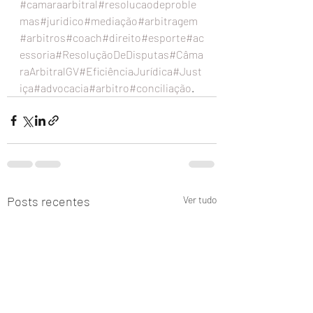
#camaraarbitral
#resolucaodeproble
mas
#juridico
#mediação
#arbitragem
#arbitros
#coach
#direito
#esporte
#ac
essoria
#ResoluçãoDeDisputas
#Câma
raArbitralGV
#EficiênciaJurídica
#Just
iça
#advocacia
#arbitro
#conciliação
.
Posts recentes
Ver tudo