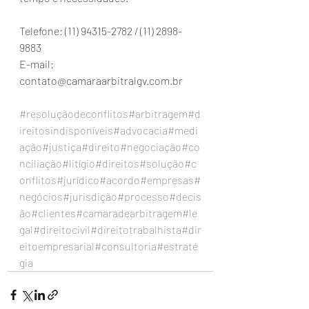
Telefone: (11) 94315-2782 / (11) 2898-
9883
E-mail: 
contato@camaraarbitralgv.com.br
#resoluçãodeconflitos
#arbitragem
#d
ireitosindisponíveis
#advocacia
#medi
ação
#justiça
#direito
#negociação
#co
nciliação
#litígio
#direitos
#solução
#c
onflitos
#jurídico
#acordo
#empresas
#
negócios
#jurisdição
#processo
#decis
ão
#clientes
#camaradearbitragem
#le
gal
#direitocivil
#direitotrabalhista
#dir
eitoempresarial
#consultoria
#estraté
gia