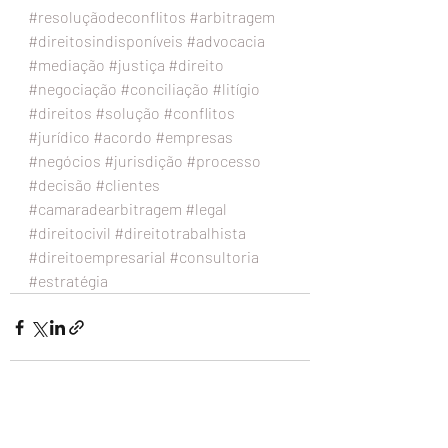
#resoluçãodeconflitos
#arbitragem
#direitosindisponíveis
#advocacia
#mediação
#justiça
#direito
#negociação
#conciliação
#litígio
#direitos
#solução
#conflitos
#jurídico
#acordo
#empresas
#negócios
#jurisdição
#processo
#decisão
#clientes
#camaradearbitragem
#legal
#direitocivil
#direitotrabalhista
#direitoempresarial
#consultoria
#estratégia
Posts recentes
Ver tudo