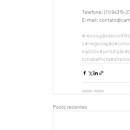
Telefone: (11) 94315-27
E-mail: contato@cama
#resoluçãodeconflit
o
#negociação
#conci
egócios
#jurisdição
#
totrabalhista
#direito
Posts recentes