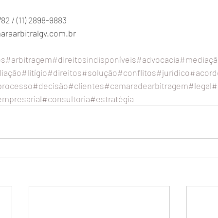
82 / (11) 2898-9883
raarbitralgv.com.br
os
#arbitragem
#direitosindisponíveis
#advocacia
#mediaçã
liação
#litígio
#direitos
#solução
#conflitos
#jurídico
#acord
processo
#decisão
#clientes
#camaradearbitragem
#legal
#
empresarial
#consultoria
#estratégia