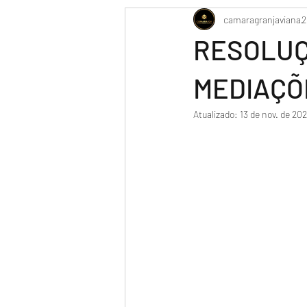
camaragranjaviana
2
RESOLUÇ
MEDIAÇÕ
Atualizado:
13 de nov. de 20