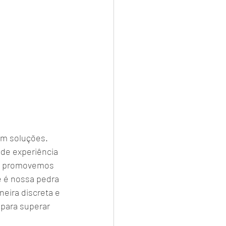
em soluções. 
de experiência 
s, promovemos 
e é nossa pedra 
eira discreta e 
 para superar 