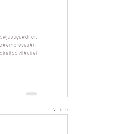
o
#justiça
#direit
o
#empresas
#n
direitocivil
#direi
Ver tudo