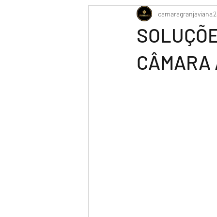
camaragranjaviana
2
SOLUÇÕE
CÂMARA 