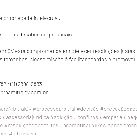
ais.
 a propriedade intelectual.
outros desafios empresariais.
em GV está comprometida em oferecer resoluções justas e
 tamanhos. Nossa missão é facilitar acordos e promover 
.
82 / (11) 2898-9883
raarbitralgv.com.br
raArbitralGV
#processoarbitral
#decisão
#execuçãodade
s
#assessoriajurídica
#solução
#conflitos
#empatia
#neg
ao
#resoluçãodeconflitos
#acordofinal
#likes
#engajamen
dico
#advocacia