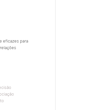
 eficazes para 
relações 
cisão
ociação
to