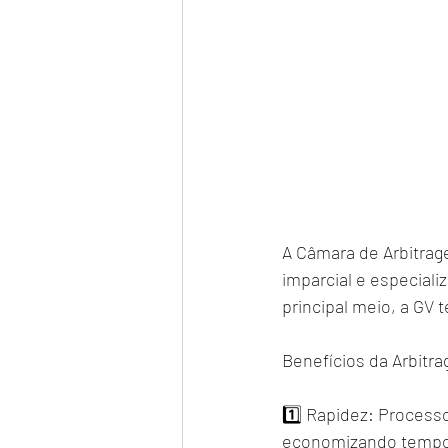
A Câmara de Arbitra
imparcial e especiali
principal meio, a GV t
Benefícios da Arbitr
1️⃣ Rapidez: Processo
economizando tempo v