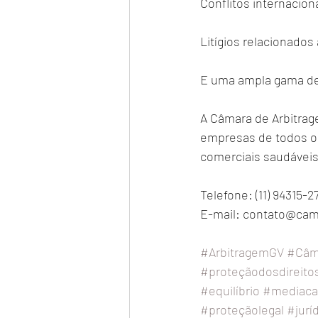
Conflitos internacion
Litígios relacionados
E uma ampla gama de 
A Câmara de Arbitrag
empresas de todos os
comerciais saudáveis
Telefone: (11) 94315-27
E-mail: 
contato@cama
#ArbitragemGV
#Câma
#proteçãodosdireito
#equilíbrio
#mediac
#proteçãolegal
#jurí