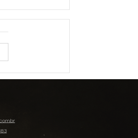
CIALIZAÇÃO DE
ITROS DA CÂMARA
ITRAL
com.br
883