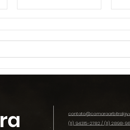
VANTAGENS DA CÂMARA
ESPE
ARBITRAL GV
ÁRB
ARB
ra
contato@camaraarbitralgv.
(11) 94315-2782 / (11) 2898-9