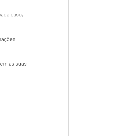
cada caso, 
mações 
agem às suas 