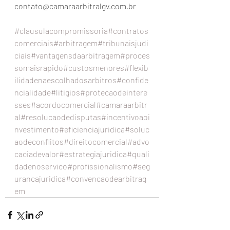
contato@camaraarbitralgv.com.br
#clausulacompromissoria
#contratos
comerciais
#arbitragem
#tribunaisjudi
ciais
#vantagensdaarbitragem
#proces
somaisrapido
#custosmenores
#flexib
ilidadenaescolhadosarbitros
#confide
ncialidade
#litigios
#protecaodeintere
sses
#acordocomercial
#camaraarbitr
al
#resolucaodedisputas
#incentivoaoi
nvestimento
#eficienciajuridica
#soluc
aodeconflitos
#direitocomercial
#advo
caciadevalor
#estrategiajuridica
#quali
dadenoservico
#profissionalismo
#seg
urancajuridica
#convencaodearbitrag
em