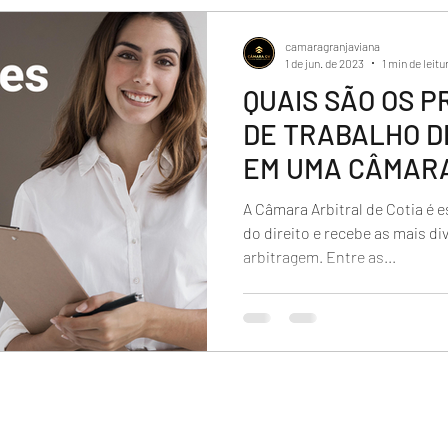
camaragranjaviana
1 de jun. de 2023
1 min de leitu
QUAIS SÃO OS P
DE TRABALHO D
EM UMA CÂMARA
CÂMARA GV
A Câmara Arbitral de Cotia é 
do direito e recebe as mais d
arbitragem. Entre as...