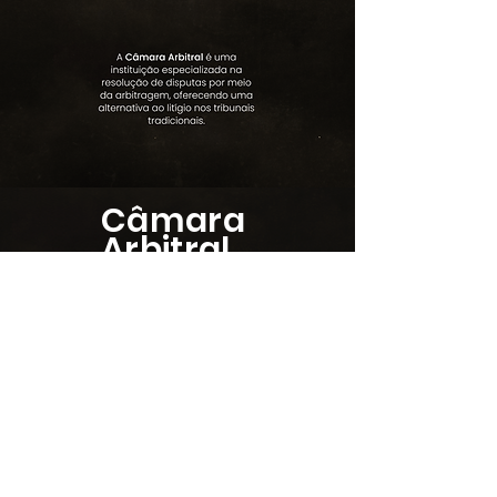
Câmara
Arbitral
camaraarbitralgv@gmail.com
whats App ( 11 ) 94315-2782
Open Mall The Square - bloco C, sala
320 - Rodovia Raposo Tavares, KM
22 - CEP:06709015