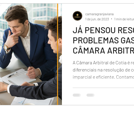
camaragranjaviana
1 de jun. de 2023
1 min de leitu
JÁ PENSOU RES
PROBLEMAS GA
CÂMARA ARBITR
A Câmara Arbitral de Cotia é 
diferenciais na resolução de c
imparcial e eficiente. Contamo