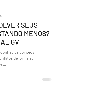
ra
OLVER SEUS
STANDO MENOS?
AL GV
reconhecida por seus
onflitos de forma ágil,
s...