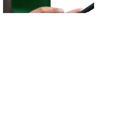
camaragranjaviana
1 de jun. de 2023
1 min de leitura